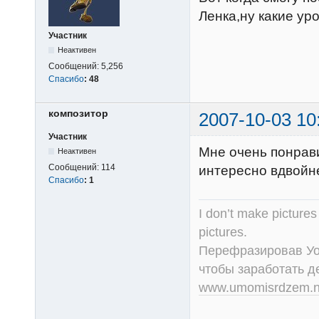
Ленка,ну какие ур
Участник
Неактивен
Сообщений:
5,256
Спасибо
:
48
композитор
2007-10-03 10
Участник
Мне очень понрави
Неактивен
Сообщений:
114
интересно вдвойн
Спасибо
:
1
I don’t make picture
pictures.
Перефразировав Уол
чтобы заработать д
www.umomisrdzem.n