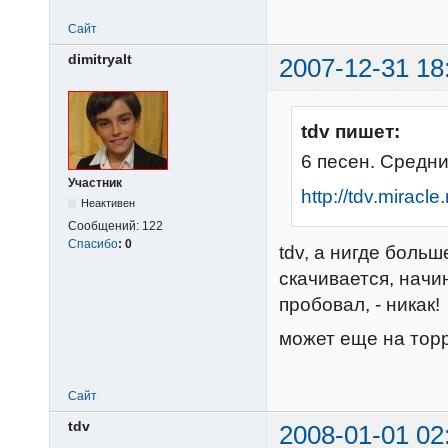
Сайт
dimitryalt
2007-12-31 18
tdv пишет:
6 песен. Средни
Участник
http://tdv.miracl
Неактивен
Сообщений:
122
Спасибо
:
0
tdv, а нигде больш
скачивается, начи
пробовал, - никак!
может еще на тор
Сайт
tdv
2008-01-01 02