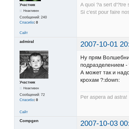
A quoi ?a sert d'?tre 
Участник
Неактивен
Si c'est pour faire n
Сообщений:
240
Спасибо
:
0
Сайт
admiral
2007-10-01 20
Ну прям Волшебни
подразделением - 
А может так и на
крохам ?:down:
Участник
Неактивен
Сообщений:
72
Per aspera ad astra!
Спасибо
:
0
Сайт
Compgen
2007-10-03 00