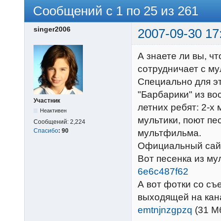
Сообщений с 1 по 25 из 261
singer2006
2007-09-30 17
А знаете ли вы, ч
сотрудничает с му
Специально для эт
"Барбарики" из во
Участник
летних ребят: 2-х
Неактивен
мультики, поют пе
Сообщений:
2,224
Спасибо
:
90
мультфильма.
Официальный сайт
Вот песенка из му
6e6c487f62
А вот фотки со съ
выходящей на кан
emtnjnzgpzq
(31 Мб