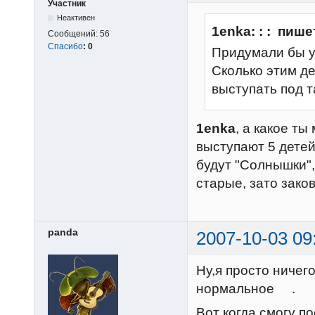
Участник
Неактивен
1enka: : : пише
Сообщений:
56
Спасибо
:
0
Придумали бы уж
Сколько этим д
выступать под т
1enka
, а какое т
выступают 5 детей
будут "Солнышки",
старые, зато зако
panda
2007-10-03 09
Ну,я просто ничег
нормальное
.
Вот когда смогу по