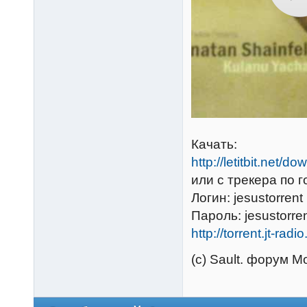
Качать:
http://letitbit.net/
или с трекера по г
Логин: jesustorrent
Пароль: jesustorre
http://torrent.jt-ra
(c) Sault. форум М