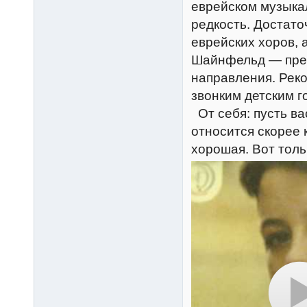
еврейском музыка
редкость. Достато
еврейских хоров, 
Шайнфельд — прек
направления. Рек
звонким детским г
От себя: пусть ва
относится скорее 
хорошая. Вот толь