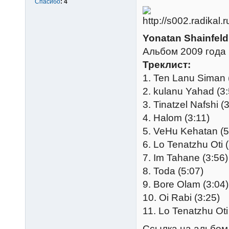
Спасибо
:
4
Yonatan Shainfeld
Альбом 2009 года
Треклист:
1. Ten Lanu Siman 
2. kulanu Yahad (3:
3. Tinatzel Nafshi (
4. Halom (3:11)
5. VeHu Kehatan (5
6. Lo Tenatzhu Oti 
7. Im Tahane (3:56)
8. Toda (5:07)
9. Bore Olam (3:04)
10. Oi Rabi (3:25)
11. Lo Tenatzhu Oti
Ссылка на альбом