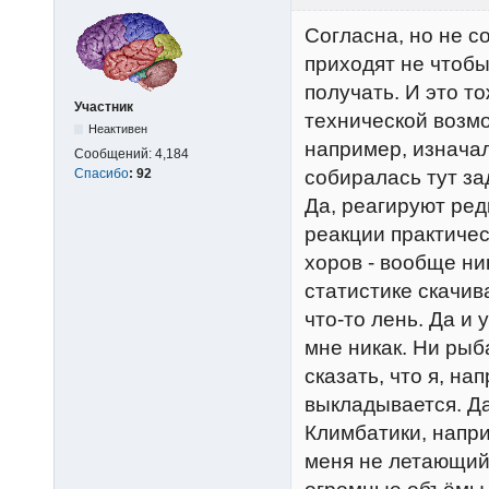
Согласна, но не с
приходят не чтобы
получать. И это т
Участник
технической возмо
Неактивен
например, изнача
Сообщений:
4,184
Спасибо
:
92
собиралась тут з
Да, реагируют ред
реакции практичес
хоров - вообще ник
статистике скачив
что-то лень. Да и 
мне никак. Ни рыб
сказать, что я, на
выкладывается. Да
Климбатики, напри
меня не летающий,