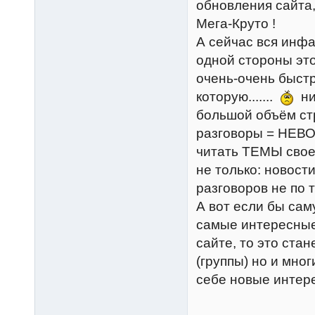
обновления сайта,
Мега-Круто !
А сейчас вся инфа
одной стороны это
очень-очень быст
которую.......
ник
большой объём ст
разговоры = НЕВ
читать ТЕМЫ своег
не только: новост
разговоров не по 
А вот если бы сам
самые интересные:
сайте, то это ста
(группы) но и мно
себе новые интер