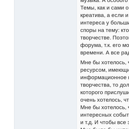
музыка. А особого
Темы, как и сами 
креатива, а если и
интереса у больш
споры на тему: кт
творчестве. Поэто
форума, т.к. его 
времени. А все ра
Мне бы хотелось,
ресурсом, имеющи
информационное п
творчества, то до
которого прислуши
очень хотелось, ч
Мне бы хотелось, 
интересных событ
и т.д. И чтобы вс