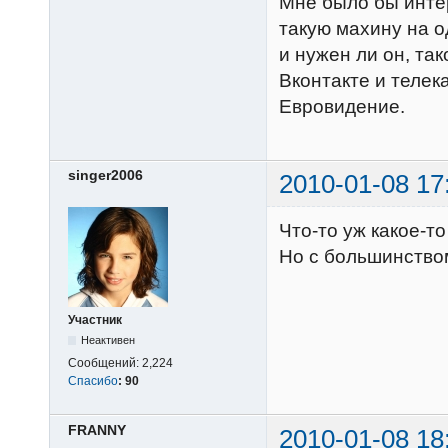
Мне было бы интер
такую махину на 
и нужен ли он, так
Вконтакте и телек
Евровидение.
singer2006
2010-01-08 17
Что-то уж какое-т
Но с большинством
Участник
Неактивен
Сообщений:
2,224
Спасибо
:
90
FRANNY
2010-01-08 18