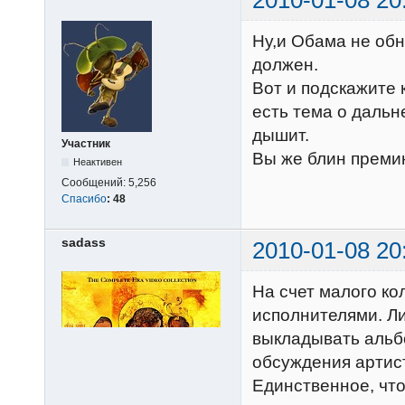
Ну,и Обама не обн
должен.
Вот и подскажите 
есть тема о дальн
дышит.
Участник
Вы же блин премию 
Неактивен
Сообщений:
5,256
Спасибо
:
48
sadass
2010-01-08 20
На счет малого ко
исполнителями. Ли
выкладывать альб
обсуждения артиста
Единственное, что