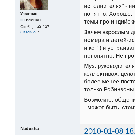
исполнителях" - н
понятно. Хорошо, 
Участник
Неактивен
темы про индийск
Сообщений:
137
Зачем взрослым д
Спасибо
:
4
номера и детей-ис
и кот") и устраив
непонятно. Не пр
Муз. руководителя
коллективах, дела
более менее пост
только Робинзоны
Возможно, общение
- может быть, сто
Nadusha
2010-01-08 18