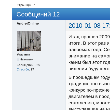
Страницы
1
Сообщений 12
AndreiOnline
2010-01-08 17
Итак, прошел 2009
итоги. В этот раз 
альбомах года. Се
Участник
внимание на самом
Неактивен
каким был этот го
Сообщений:
955
видении будущего
Спасибо
:
27
В прошедшем году
традиционно вызы
конкурс по-прежне
двигателем в прод
сожалению, много
выступавшие на ни