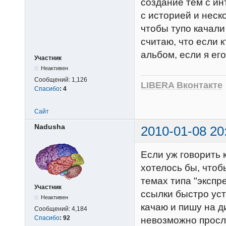
создание тем с ин
с историей и неск
чтобы тупо качали
считаю, что если 
альбом, если я его
Участник
Неактивен
Сообщений:
1,126
LIBERA Вконтакте
Спасибо
:
4
Сайт
Nadusha
2010-01-08 20
Если уж говорить 
хотелось бы, чтоб
темах типа "экспр
Участник
ссылки быстро уст
Неактивен
качаю и пишу на д
Сообщений:
4,184
Спасибо
:
92
невозможно прослу