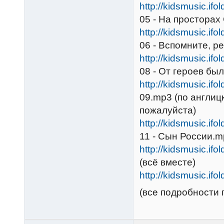
http://kidsmusic.ifo
05 - На просторах
http://kidsmusic.ifo
06 - Вспомните, р
http://kidsmusic.ifo
08 - От героев бы
http://kidsmusic.ifo
09.mp3 (по англицк
пожалуйста)
http://kidsmusic.ifo
11 - Сын России.
http://kidsmusic.ifo
(всё вместе)
http://kidsmusic.ifo
(все подробности п