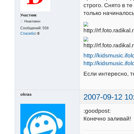
строго. Снято в те
только начиналось
Участник
Неактивен
Сообщений:
556
Спасибо
:
0
http://kidsmusic.ifo
http://kidsmusic.ifo
Если интересно, т
okras
2007-09-12 10
:goodpost:
Конечно заливай!