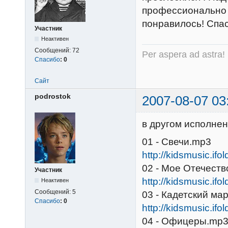
профессионально 
понравилось! Спа
Участник
Неактивен
Сообщений:
72
Per aspera ad astra!
Спасибо
:
0
Сайт
podrostok
2007-08-07 03
в другом исполнен
01 - Свечи.mp3
http://kidsmusic.ifo
02 - Мое Отечест
Участник
http://kidsmusic.ifo
Неактивен
Сообщений:
5
03 - Кадетский ма
Спасибо
:
0
http://kidsmusic.ifo
04 - Офицеры.mp