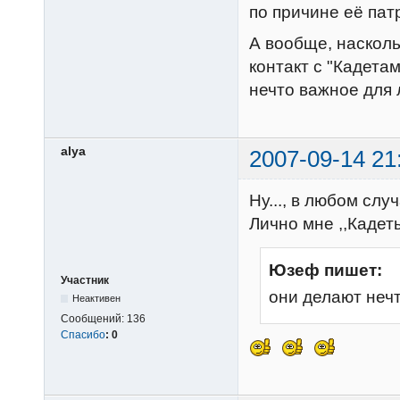
по причине её пат
А вообще, насколь
контакт с "Кадета
нечто важное для
alya
2007-09-14 21
Ну..., в любом слу
Лично мне ,,Кадеты
Юзеф пишет:
Участник
они делают неч
Неактивен
Сообщений:
136
Спасибо
:
0