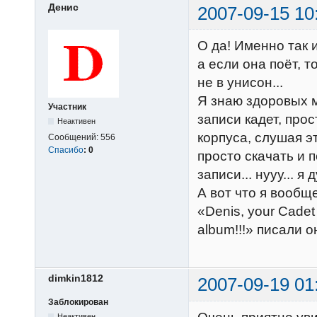
Денис
2007-09-15 10
О да! Именно так 
а если она поёт, 
не в унисон...
Я знаю здоровых м
Участник
записи кадет, про
Неактивен
корпуса, слушая эт
Сообщений:
556
Спасибо
:
0
просто скачать и 
записи... нууу... я 
А вот что я вообщ
«Denis, your Cadet
album!!!» писали он
dimkin1812
2007-09-19 01
Заблокирован
Неактивен