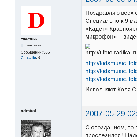
Поздравляю всех 
Специально к 9 ма
«Кадет» Красноярс
микрофон» – виде
Участник
Неактивен
Сообщений:
556
Спасибо
:
0
http://kidsmusic.ifo
http://kidsmusic.ifo
http://kidsmusic.ifo
Исполняют Коля О
admiral
2007-05-29 02
С опозданием, по 
прослезился ! Над