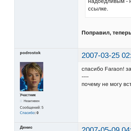
надоедливым - н
ссылке.
Поправил, тепер
podrostok
2007-03-25 02
спасибо Faraon! з
----
почему не могу вс
Участник
Неактивен
Сообщений:
5
Спасибо
:
0
Денис
2007-05-09 04