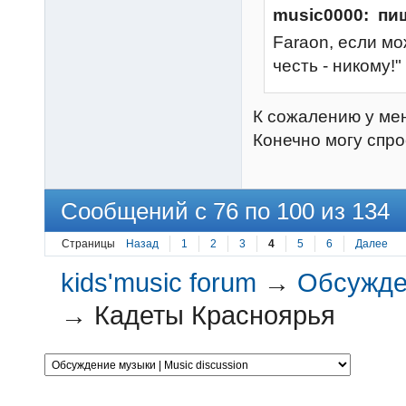
music0000: пи
Faraon, если мо
честь - никому
К сожалению у мен
Конечно могу спро
Сообщений с 76 по 100 из 134
Страницы
Назад
1
2
3
4
5
6
Далее
kids'music forum
→
Обсужден
→
Кадеты Красноярья