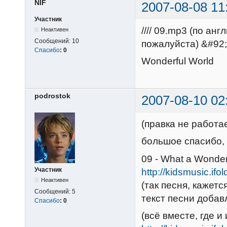
NIF
2007-08-08 11
Участник
//// 09.mp3 (по ан
Неактивен
Сообщений:
10
пожалуйста) &#92
Спасибо
:
0
Wonderful World
podrostok
2007-08-10 02
(правка не работа
большое спасибо, N
09 - What a Wonder
Участник
http://kidsmusic.ifo
Неактивен
(так песня, кажетс
Сообщений:
5
текст песни добав
Спасибо
:
0
(всё вместе, где и