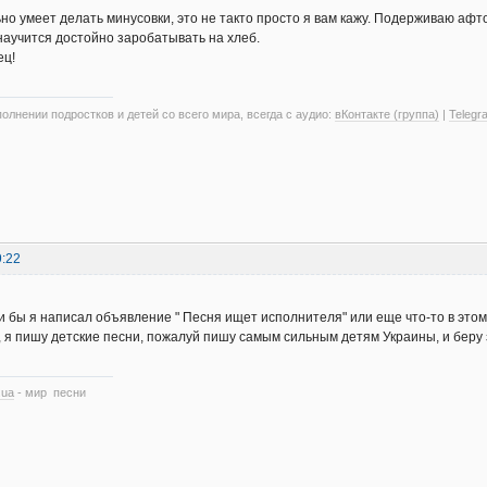
льно умеет делать минусовки, это не такто просто я вам кажу. Подерживаю аф
научится достойно заробатывать на хлеб.
ец!
олнении подростков и детей со всего мира, всегда с аудио:
вКонтакте (группа)
|
Telegr
9:22
и бы я написал объявление " Песня ищет исполнителя" или еще что-то в этом р
а, я пишу детские песни, пожалуй пишу самым сильным детям Украины, и беру з
.ua
- мир песни