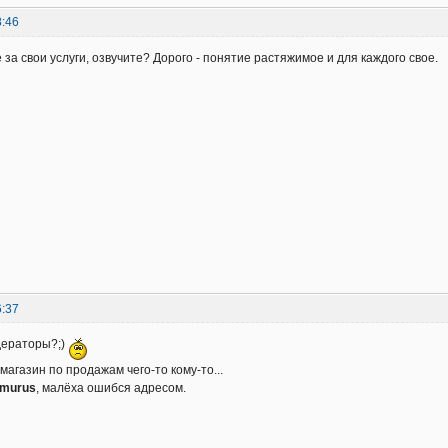
8:46
 за свои услуги, озвучите? Дорого - понятие растяжимое и для каждого свое.
6:37
дераторы?;)
магазин по продажам чего-то кому-то...
imurus
, малёха ошибся адресом.