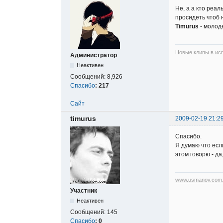
Не, а а кто реа
просидеть чтоб 
Timurus
- молод
Новые клипы в исп
Администратор
Неактивен
Сообщений:
8,926
Спасибо
:
217
Сайт
timurus
2009-02-19 21:2
Спасибо.
Я думаю что есл
этом говорю - д
www.usmanov.com
Участник
Неактивен
Сообщений:
145
Спасибо
:
0