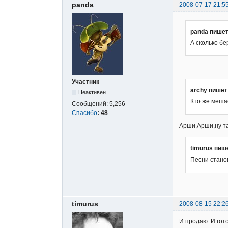
panda
2008-07-17 21:5
panda пишет
А сколько бе
Участник
archy пишет
Неактивен
Кто же меша
Сообщений:
5,256
Спасибо
:
48
Арши,Арши,ну та
timurus пиш
Песни стано
timurus
2008-08-15 22:2
И продаю. И гот