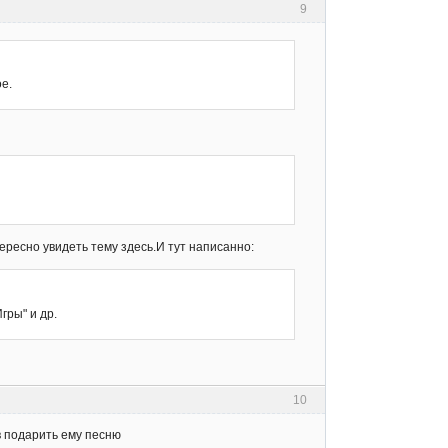
9
ое.
ересно увидеть тему здесь.И тут написанно:
гры" и др.
10
в подарить ему песню