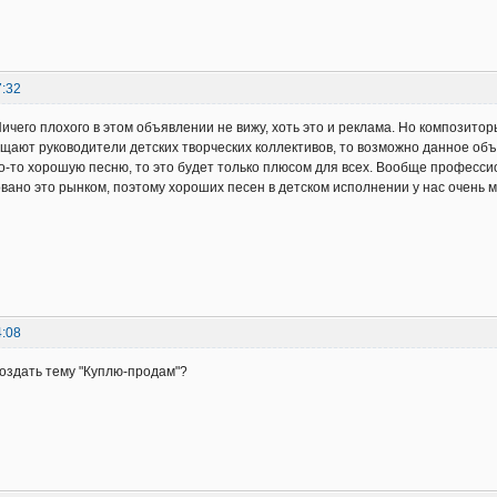
7:32
Ничего плохого в этом объявлении не вижу, хоть это и реклама. Но композитор
щают руководители детских творческих коллективов, то возможно данное объ
о-то хорошую песню, то это будет только плюсом для всех. Вообще профессио
овано это рынком, поэтому хороших песен в детском исполнении у нас очень м
4:08
оздать тему "Куплю-продам"?