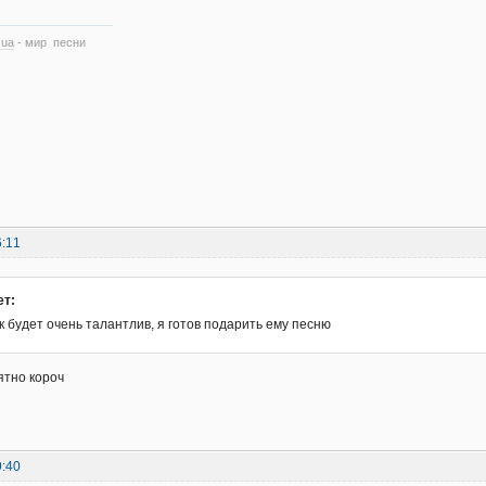
.ua
- мир песни
6:11
ет:
 будет очень талантлив, я готов подарить ему песню
нятно короч
9:40