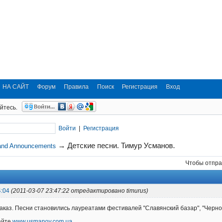
НА САЙТ
Форум
Правила
Поиск
Регистрация
Вход
йтесь.
Войти
|
Регистрация
→
Детские песни. Тимур Усманов.
and Announcements
Чтобы отпра
4:04
(2011-03-07 23:47:22 отредактировано timurus)
аказ. Песни становились лауреатами фестивалей "Славянский базар", "Черно
айте
www.usmanov.com.ua