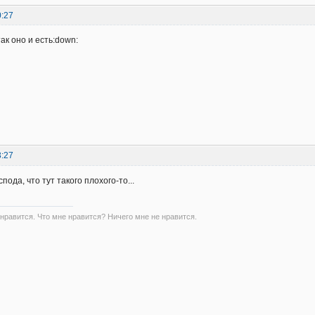
0:27
так оно и есть:down:
3:27
пода, что тут такого плохого-то...
 нравится. Что мне нравится? Ничего мне не нравится.