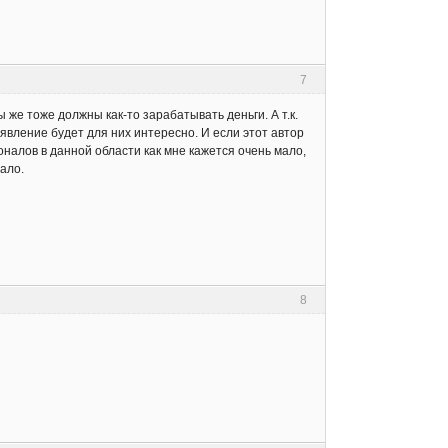
7
ы же тоже должны как-то зарабатывать деньги. А т.к.
явление будет для них интересно. И если этот автор
налов в данной области как мне кажется очень мало,
ало.
8