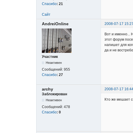
Спасибо
:
21
Сайт
AndreiOnline
2008-07-17 15:2
Вот и именно... 
этот форум посе
напишет для ког
да и не востреб
Участник
Неактивен
Сообщений:
955
Спасибо
:
27
archy
2008-07-17 16:4
Заблокирован
Кто же мешает с
Неактивен
Сообщений:
478
Спасибо
:
0