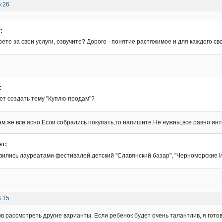
5:26
:
рете за свои услуги, озвучите? Дорого - понятие растяжимое и для каждого св
:
ет создать тему "Куплю-продам"?
м же все ясно.Если собрались покупать,то напишите.Не нужны,все равно инт
ет:
вились лауреатами фестивалей детский "Славянский базар", "Черноморские И
6:15
ов рассмотреть другие варианты. Если ребенок будет очень талантлив, я гото