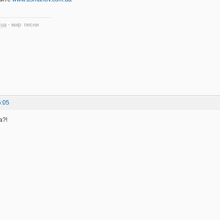
.ua
- мир песни
5:05
а?!