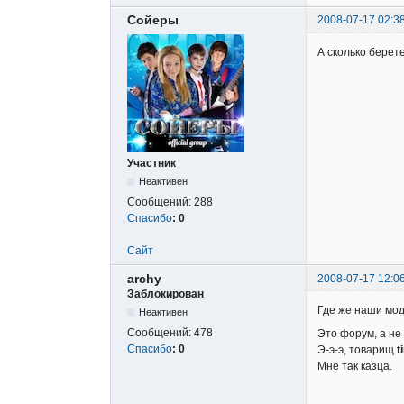
Сойеры
2008-07-17 02:3
А сколько берете
Участник
Неактивен
Сообщений:
288
Спасибо
:
0
Сайт
archy
2008-07-17 12:0
Заблокирован
Где же наши мо
Неактивен
Сообщений:
478
Это форум, а не 
Спасибо
:
0
Э-э-э, товарищ
t
Мне так казца.