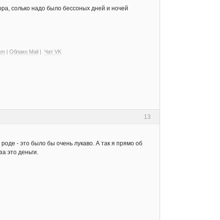
тора, солько надо было бессоных дней и ночей
am
|
Облако Mail
|
Чат VK
13
оде - это было бы очень лукаво. А так я прямо об
а это деньги.