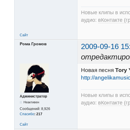
Новые клипы в испо
аудио:
вКонтакте (г
Сайт
Рома Громов
2009-09-16 15
отредактиров
Новая песня
Tory 
http://angelikamusi
Новые клипы в испо
Администратор
аудио:
вКонтакте (г
Неактивен
Сообщений:
8,926
Спасибо
:
217
Сайт