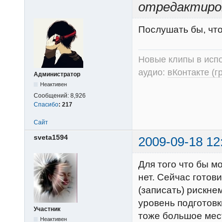
отредактиров
Послушать бы, что
Новые клипы в испо
аудио:
вКонтакте (г
Администратор
Неактивен
Сообщений:
8,926
Спасибо
:
217
Сайт
sveta1594
2009-09-18 12
Для того что бы м
нет. Сейчас готов
(записать) рискнем
уровень подготовк
Участник
тоже большое мес
Неактивен