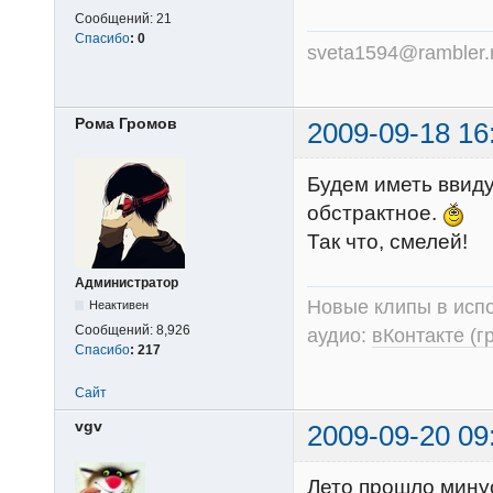
Сообщений:
21
Спасибо
:
0
sveta1594@rambler.
Рома Громов
2009-09-18 16
Будем иметь ввиду
обстрактное.
Так что, смелей!
Администратор
Новые клипы в испо
Неактивен
Сообщений:
8,926
аудио:
вКонтакте (г
Спасибо
:
217
Сайт
vgv
2009-09-20 09
Лето прошло ми