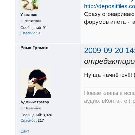
http://depositfiles.
Сразу оговариваю
Участник
форумов инета - а
Неактивен
Сообщений:
91
Спасибо
:
0
Рома Громов
2009-09-20 14
отредактиров
Ну ща начнётся!!! )
Новые клипы в испо
аудио:
вКонтакте (г
Администратор
Неактивен
Сообщений:
8,926
Спасибо
:
217
Сайт