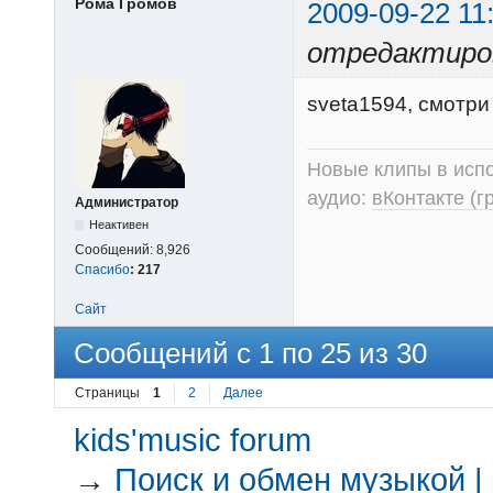
Рома Громов
2009-09-22 11
отредактиров
sveta1594, смотр
Новые клипы в испо
аудио:
вКонтакте (г
Администратор
Неактивен
Сообщений:
8,926
Спасибо
:
217
Сайт
Сообщений с 1 по 25 из 30
Страницы
1
2
Далее
kids'music forum
→
Поиск и обмен музыкой |