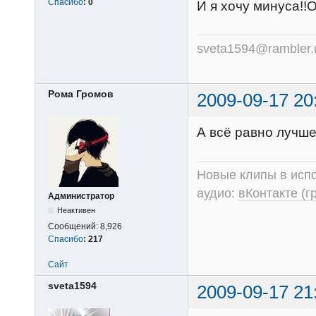
Спасибо
:
0
И я хочу минуса!!O
sveta1594@rambler.
Рома Громов
2009-09-17 20
А всё равно лучше
Новые клипы в испо
аудио:
вКонтакте (г
Администратор
Неактивен
Сообщений:
8,926
Спасибо
:
217
Сайт
sveta1594
2009-09-17 21