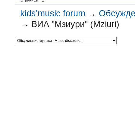
Страницы
1
kids'music forum
→
Обсужден
→
ВИА "Мзиури" (Mziuri)