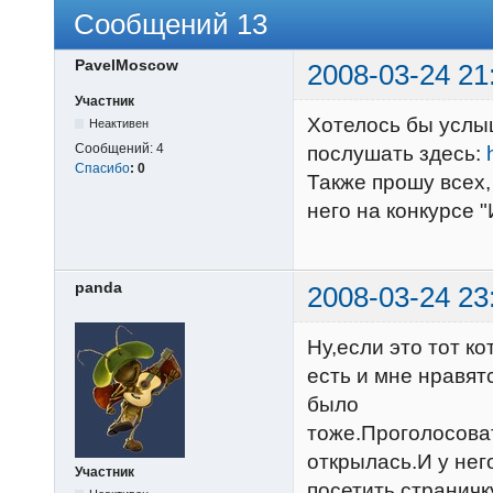
Сообщений 13
PavelMoscow
2008-03-24 21
Участник
Хотелось бы услы
Неактивен
Сообщений:
4
послушать здесь:
Спасибо
:
0
Также прошу всех,
него на конкурсе 
panda
2008-03-24 23
Ну,если это тот к
есть и мне нравят
было
тоже.Проголосова
открылась.И у него
Участник
посетить страничк