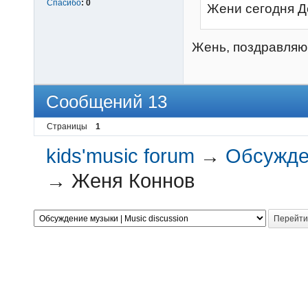
Спасибо
:
0
Жени сегодня Д
Жень, поздравляю
Сообщений 13
Страницы
1
kids'music forum
→
Обсужден
→
Женя Коннов