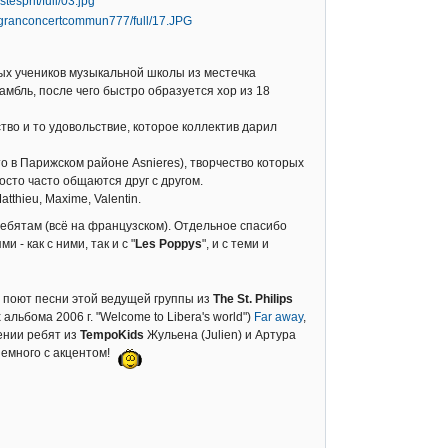
ных учеников музыкальной школы из местечка
амбль, после чего быстро образуется хор из 18
ство и то удовольствие, которое коллектив дарил
то в Парижском районе Asnieres), творчество которых
осто часто общаются друг с другом.
atthieu, Maxime, Valentin.
ебятам (всё на французском). Отдельное спасибо
- как с ними, так и с "
Les Poppys
", и с теми и
, поют песни этой ведущей группы из
The St. Philips
 альбома 2006 г. "Welcome to Libera's world")
Far away
,
нении ребят из
TempoKids
Жульена (Julien) и Артура
 немного с акцентом!