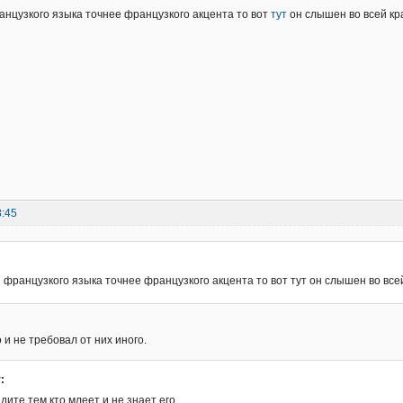
анцузкого языка точнее французкого акцента то вот
тут
он слышен во всей кр
8:45
 французкого языка точнее французкого акцента то вот тут он слышен во всей
 и не требовал от них иного.
:
дите тем,кто млеет и не знает его