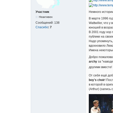
Немного истории.
Участник
Неактивен
В марте 1996 го
Сообщений:
138
Wattwiller, что
Спасибо
:
7
юношей в возрас
В 2001 году хор 
публике на свои
Надо упомянуть,
вдохновило Люк
Имена некоторых у
Добро пожалова
archy
за "наводк
другими вместе
От себя ещё доб
boy's choir
! Пос
в которой в ори
(Arthur) (запись