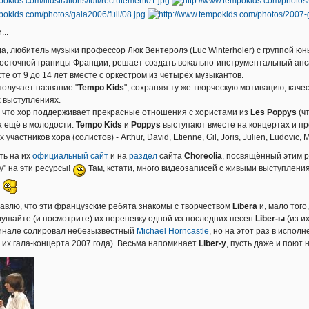
..
да, любитель музыки профессор Люк Вентеролэ (Luc Winterholer) с группой ю
 у восточной границы Франции, решает создать вокально-инструментальный анс
те от 9 до 14 лет вместе с оркестром из четырёх музыкантов.
получает название "
Tempo Kids
", сохраняя ту же творческую мотивацию, каче
х выступлениях.
 что хор поддерживает прекрасные отношения с хористами из
Les Poppys
(ч
а ещё в молодости.
Tempo Kids
и
Poppys
выступают вместе на концертах и пр
частников хора (солистов) - Arthur, David, Etienne, Gil, Joris, Julien, Ludovic, M
ть на их
официальный сайт
и на
раздел
сайта
Choreolia
, посвящённый этим р
у" на эти ресурсы!
Там, кстати, много видеозаписей с живыми выступлениями 
!
авлю, что эти французские ребята знакомы с творчеством
Libera
и, мало того
лушайте (и посмотрите) их перепевку одной из последних песен
Liber-ы
(из их
гинале солировал небезызвестный
Michael Horncastle
, но на этот раз в испол
 с их гала-концерта 2007 года). Весьма напоминает
Liber-у
, пусть даже и поют