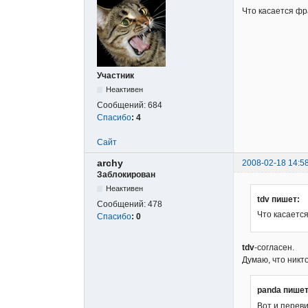
Что касается фр
Участник
Неактивен
Сообщений:
684
Спасибо
:
4
Сайт
archy
2008-02-18 14:5
Заблокирован
Неактивен
tdv пишет:
Сообщений:
478
Что касается
Спасибо
:
0
tdv
-согласен.
Думаю, что никто
panda пишет
Вот и переви