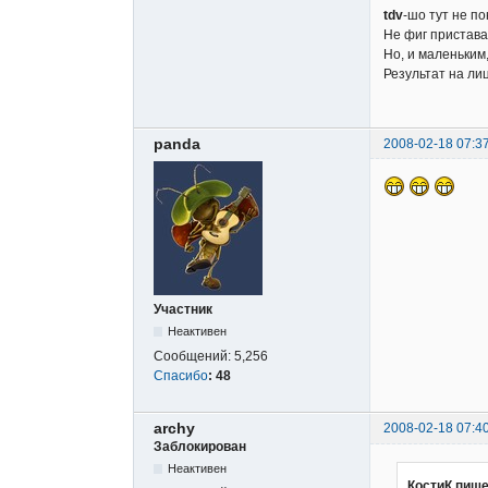
tdv
-шо тут не п
Не фиг пристава
Но, и маленьким,
Результат на лиц
panda
2008-02-18 07:3
Участник
Неактивен
Сообщений:
5,256
Спасибо
:
48
archy
2008-02-18 07:4
Заблокирован
Неактивен
КостиК пише