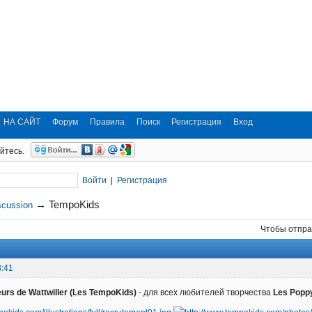
НА САЙТ
Форум
Правила
Поиск
Регистрация
Вход
йтесь.
Войти
|
Регистрация
→
TempoKids
scussion
Чтобы отпра
8:41
eurs de Wattwiller (Les TempoKids)
- для всех любителей творчества
Les Popp