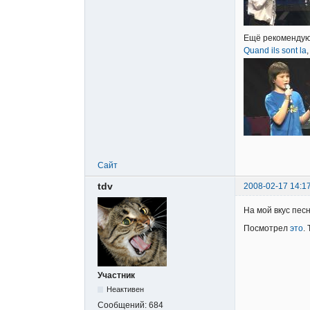
Ещё рекомендую д
Quand ils sont la
Сайт
tdv
2008-02-17 14:1
На мой вкус песн
Посмотрел
это
.
Участник
Неактивен
Сообщений:
684