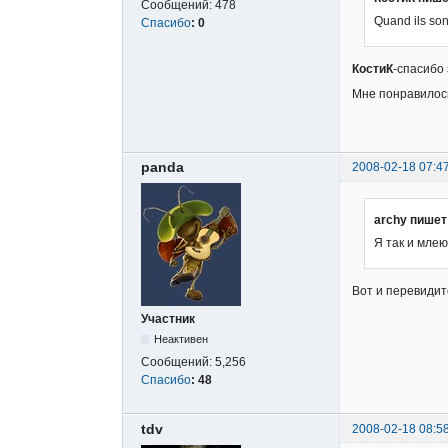
Сообщений:
478
Quand ils son
Спасибо
:
0
КостиК
-спасибо 
Мне понравилось!
panda
2008-02-18 07:4
archy пишет
Я так и млею
Вот и перевидит
Участник
Неактивен
Сообщений:
5,256
Спасибо
:
48
tdv
2008-02-18 08:5