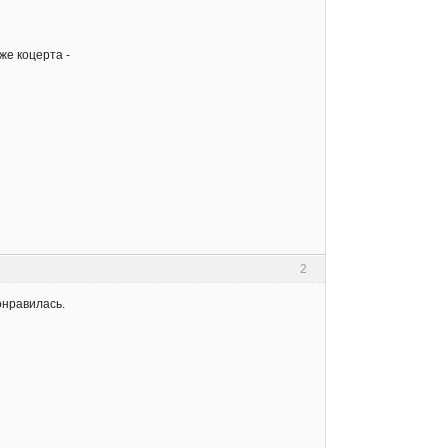
же коцерта -
2
понравилась.