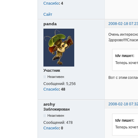
Спасибо
:
4
Сайт
panda
2008-02-18 07:2
Очень интересно
Здорово!!!!Спа
tdv пишет:
Теперь хочет
Участник
Неактивен
Вот с этим согл
Сообщений:
5,256
Спасибо
:
48
archy
2008-02-18 07:3
Заблокирован
Неактивен
tdv пишет:
Сообщений:
478
Теперь хочет
Спасибо
:
0