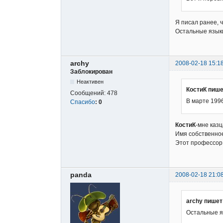
Я писал ранее, 
Остальные языки 
archy
2008-02-18 15:1
Заблокирован
Неактивен
КостиК пише
Сообщений:
478
В марте 1996
Спасибо
:
0
КостиК
-мне казц
Имя собственное
Этот профессор 
panda
2008-02-18 21:0
archy пишет
Остальные яз