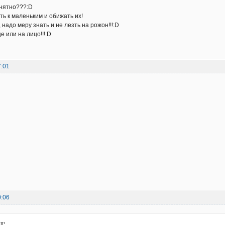
онятно???:D
ть к маленьким и обижать их!
 надо меру знать и не лезть на рожон!!!:D
е или на лицо!!!:D
7:01
0:06
т: