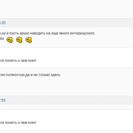
3:20
,ну и пусть арши наводить на еще много интерещсного.
сибо
ся понять о чем поют
асен полностью,да и не только здесь
2:55
ся понять о чем поют