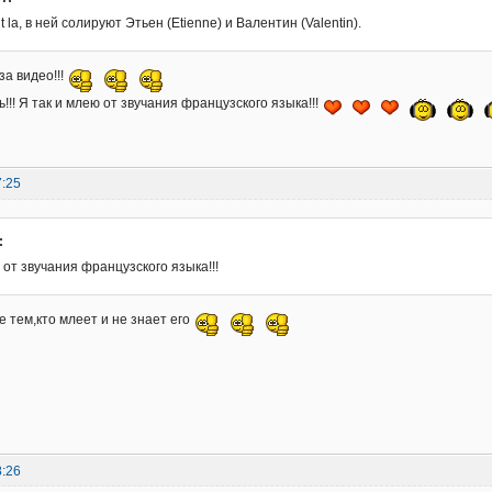
t la, в ней солируют Этьен (Etienne) и Валентин (Valentin).
за видео!!!
!! Я так и млею от звучания французского языка!!!
7:25
:
 от звучания французского языка!!!
е тем,кто млеет и не знает его
8:26