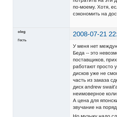
потратить на эти д
по-моему. Хотя, е
сэкономить на дос
oleg
2008-07-21 22
Гость
У меня нет междун
Беда -- это невоз
поставщиков, прих
работают просто у
дисков уже не смо
часть из заказа сд
диск andrew swait'
неимоверное коли
А цена для японск
звучание на поряд
Но музыку надо с