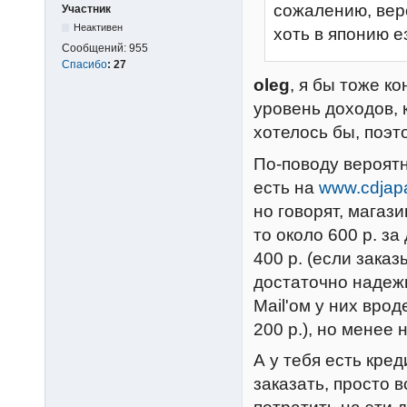
сожалению, веро
Участник
Неактивен
хоть в японию е
Сообщений:
955
Спасибо
:
27
oleg
, я бы тоже к
уровень доходов, 
хотелось бы, поэт
По-поводу вероятн
есть на
www.cdjapa
но говорят, магаз
то около 600 р. за
400 р. (если заказ
достаточно надежно
Mail'ом у них вро
200 р.), но менее 
А у тебя есть кре
заказать, просто в