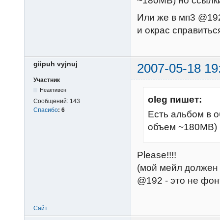
~180MB) но ссылки
Или же в мп3 @192
и окрас справитьс
giipuh vyjnuj
2007-05-18 19
Участник
Неактивен
oleg пишет:
Сообщений:
143
Спасибо
:
6
Есть альбом в об
объем ~180MB) н
Please!!!!
(мой мейл должен 
@192 - это не фонт
Сайт