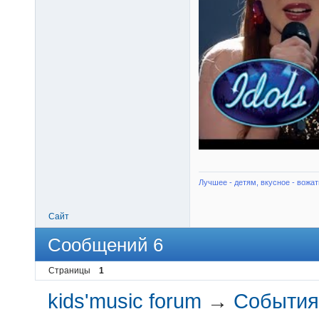
Лучшее - детям, вкусное - вожат
Сайт
Сообщений 6
Страницы
1
kids'music forum
→
События 