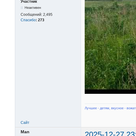
Участник
Неактивен
Сообщений:
2,495
Спасибо
:
273
Лучшее - детям, вкусное - вожат
Сайт
Man
2025-12-27 23