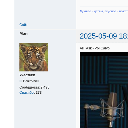
Лучшее - детям, вкусное - вожат
Сайт
Man
2025-05-09 18
All I Ask - Pol Calvo
Участник
Неактивен
Сообщений:
2,495
Спасибо
:
273