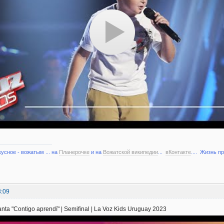
кусное - вожатым ... на
Планерочке
и на
Вожатской википедии
...
вКонтакте
.... Жизнь п
3:09
nta "Contigo aprendí" | Semifinal | La Voz Kids Uruguay 2023