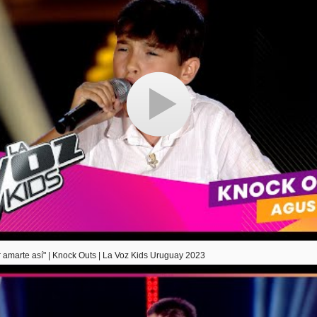
 amarte así" | Knock Outs | La Voz Kids Uruguay 2023