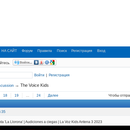
НА САЙТ
Форум
Правила
Поиск
Регистрация
Вход
йтесь.
Войти
|
Регистрация
→
The Voice Kids
scussion
18
19
…
24
Далее
Чтобы отпра
6:35
a 'La Llorona' | Audiciones a ciegas | La Voz Kids Antena 3 2023