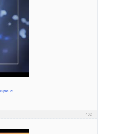
рекрасна!
402