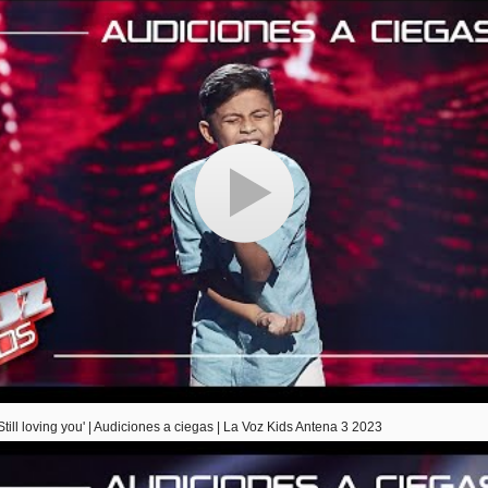
'Still loving you' | Audiciones a ciegas | La Voz Kids Antena 3 2023