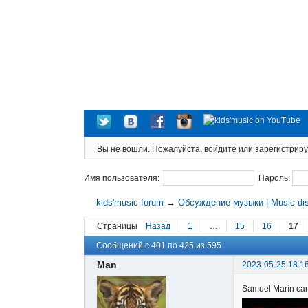
Вы не вошли.
Пожалуйста, войдите или зарегистриру
Имя пользователя:
Пароль:
kids'music forum
→
Обсуждение музыки | Music di
Страницы
Назад
1
…
15
16
17
Сообщений с 401 по 425 из 595
Man
2023-05-25 18:1
Samuel Marín cant