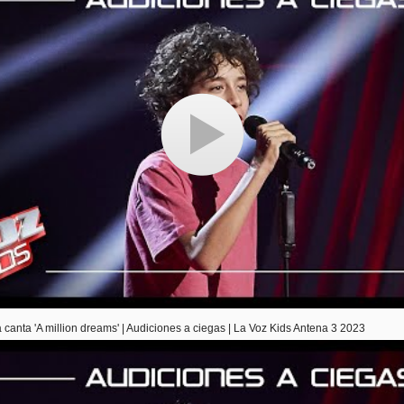
canta 'A million dreams' | Audiciones a ciegas | La Voz Kids Antena 3 2023