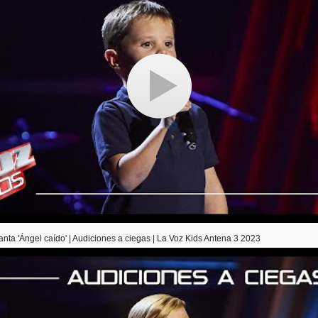
ta 'Ángel caído' | Audiciones a ciegas | La Voz Kids Antena 3 2023