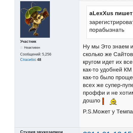
aLexXus пишет
зарегистрироват
порабызнать
Участник
Ну мы Это знаем и
Неактивен
сколько же Сайтов
Сообщений:
5,256
Спасибо
:
48
кругом идет их все
как-то удобней К
как-то было проще
всех же супер-пуп
проффи и не хотим
дошло
P.S.Может у Темпа
Студия звукозаписи