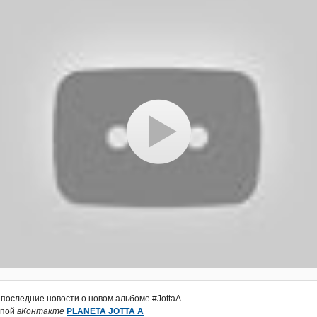
 последние новости о новом альбоме #JottaA
ппой
вКонтакте
PLANETA JOTTA A