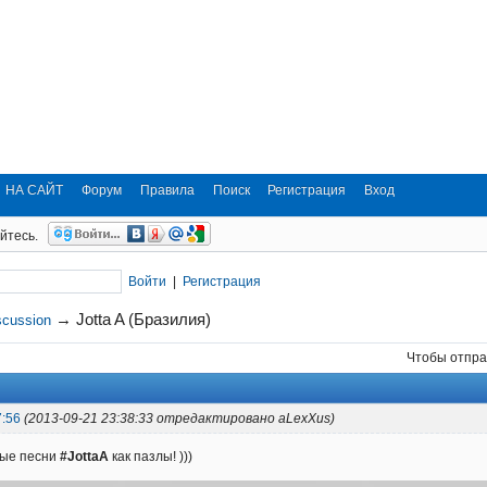
НА САЙТ
Форум
Правила
Поиск
Регистрация
Вход
йтесь.
Войти
|
Регистрация
→
Jotta A (Бразилия)
scussion
Чтобы отпра
7:56
(2013-09-21 23:38:33 отредактировано aLexXus)
вые песни
#JottaA
как пазлы! )))