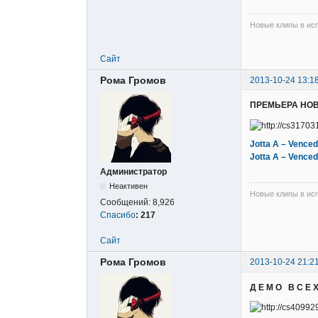
Новые клипы в исп
Сайт
Рома Громов
2013-10-24 13:1
ПРЕМЬЕРА НО
Jotta A – Venced
Jotta A – Venced
Администратор
Неактивен
Новые клипы в исп
Сообщений:
8,926
Спасибо
:
217
Сайт
Рома Громов
2013-10-24 21:2
Д Е М О В С Е 