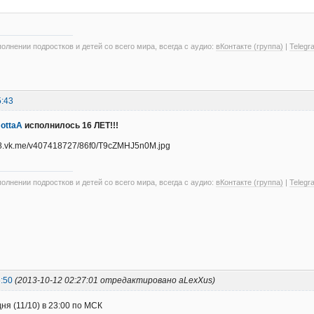
олнении подростков и детей со всего мира, всегда с аудио:
вКонтакте (группа)
|
Telegr
5:43
ottaA
исполнилось 16 ЛЕТ!!!
олнении подростков и детей со всего мира, всегда с аудио:
вКонтакте (группа)
|
Telegr
:50
(2013-10-12 02:27:01 отредактировано aLexXus)
ня (11/10) в 23:00 по МСК