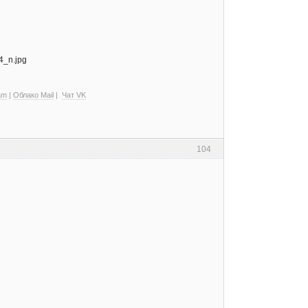
am
|
Облако Mail
|
Чат VK
104