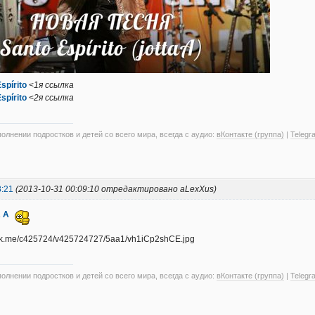
spírito
<
1я ссылка
spírito
<
2я ссылка
олнении подростков и детей со всего мира, всегда с аудио:
вКонтакте (группа)
|
Telegr
8:21
(2013-10-31 00:09:10 отредактировано aLexXus)
 A
олнении подростков и детей со всего мира, всегда с аудио:
вКонтакте (группа)
|
Telegr