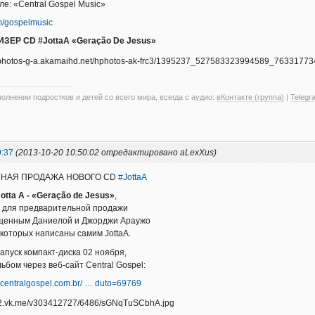
е: «Central Gospel Music»
/gospelmusic
ЕР CD #JottaA «Geração De Jesus»
олнении подростков и детей со всего мира, всегда с аудио:
вКонтакте (группа)
|
Telegr
9:37
(2013-10-20 10:50:02 отредактировано aLexXus)
НАЯ ПРОДАЖА НОВОГО CD
#JottaA
Jotta A - «Geração de Jesus»
,
н для предварительной продажи
щенным Даниелой и Джорджи Араужо
 которых написаны самим JottaA.
пуск компакт-диска 02 ноября,
ьбом через веб-сайт Central Gospel:
racentralgospel.com.br/ … duto=69769