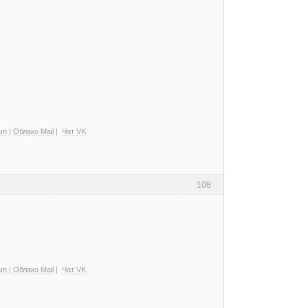
am
|
Облако Mail
|
Чат VK
108
am
|
Облако Mail
|
Чат VK