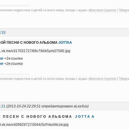
олнении подростков и детей со всего мира, всегда с аудио:
вКонтакте (группа)
|
Telegr
8:33
ВОЙ ПЕСНИ С НОВОГО АЛЬБОМА
JOTTAA
or
<
1я ссылка
or
<
2я ссылка
олнении подростков и детей со всего мира, всегда с аудио:
вКонтакте (группа)
|
Telegr
1:21
(2013-10-24 22:29:51 отредактировано aLexXus)
Х П Е С Е Н С Н О В О Г О А Л Ь Б О М А
J O T T A A