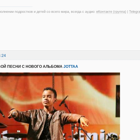
олнении подростков и детей со всего мира, всегда с аудио:
вКонтакте (группа)
|
Telegr
4:24
ВОЙ ПЕСНИ С НОВОГО АЛЬБОМА
JOTTAA