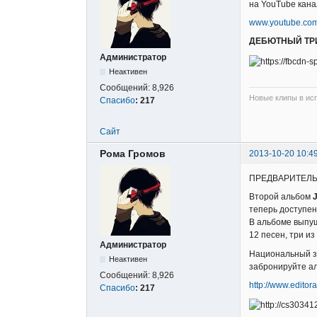
на YouTube канал
www.youtube.com
ДЕБЮТНЫЙ ТРИЗ
Администратор
Неактивен
Сообщений:
8,926
Новые клипы в исп
Спасибо
:
217
Сайт
Рома Громов
2013-10-20 10:4
ПРЕДВАРИТЕЛЬ
Второй альбом
теперь доступе
В альбоме выпу
12 песен, три из
Администратор
Национальный за
Неактивен
забронируйте ал
Сообщений:
8,926
http://www.edito
Спасибо
:
217