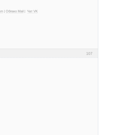
am
|
Облако Mail
|
Чат VK
107