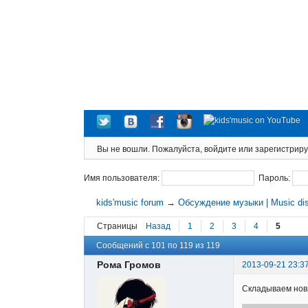
Вы не вошли.
Пожалуйста, войдите или зарегистриру
Имя пользователя:
Пароль:
kids'music forum
→
Обсуждение музыки | Music di
Страницы
Назад
1
2
3
4
5
Сообщений с 101 по 119 из 119
Рома Громов
2013-09-21 23:3
Складываем но