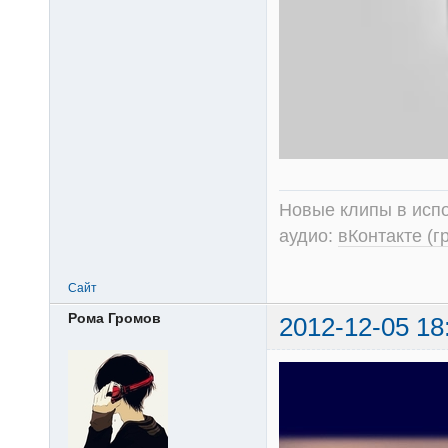
Новые клипы в испо
аудио:
вКонтакте (г
Сайт
Рома Громов
2012-12-05 18