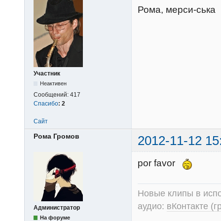
Рома, мерси-ська
Участник
Неактивен
Сообщений:
417
Спасибо
:
2
Сайт
Рома Громов
2012-11-12 15
por favor
Новые клипы в испо
аудио:
вКонтакте (г
Администратор
На форуме