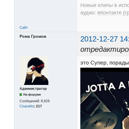
Новые клипы в испо
аудио:
вКонтакте (г
Сайт
Рома Громов
2012-12-27 14
отредактиров
это Супер, порады
Администратор
На форуме
Сообщений:
8,926
Спасибо
:
217