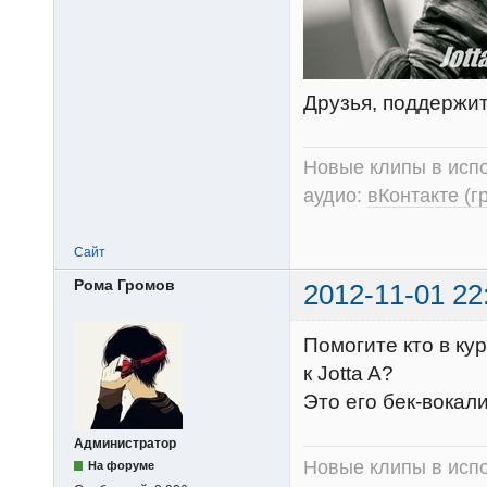
Друзья, поддержи
Новые клипы в испо
аудио:
вКонтакте (г
Сайт
Рома Громов
2012-11-01 22
Помогите кто в ку
к Jotta A?
Это его бек-вокал
Администратор
Новые клипы в испо
На форуме