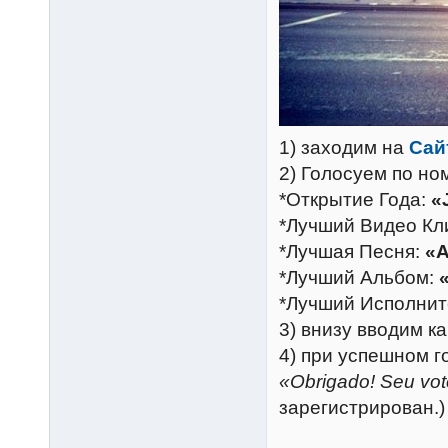
1) заходим на
Сай
2) Голосуем по но
*Открытие Года:
«
*Лучший Видео Кл
*Лучшая Песня:
«A
*Лучший Альбом:
*Лучший Исполнит
3) внизу вводим к
4) при успешном г
«Obrigado! Seu voto
зарегистрирован.)