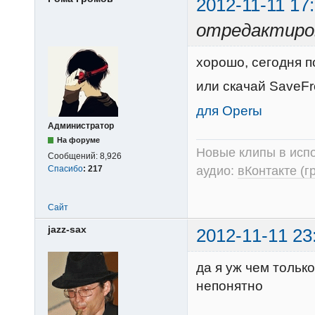
2012-11-11 17
отредактиров
хорошо, сегодня п
или скачай SaveFr
для Operы
Администратор
На форуме
Новые клипы в испо
Сообщений:
8,926
Спасибо
:
217
аудио:
вКонтакте (г
Сайт
jazz-sax
2012-11-11 23
да я уж чем только
непонятно