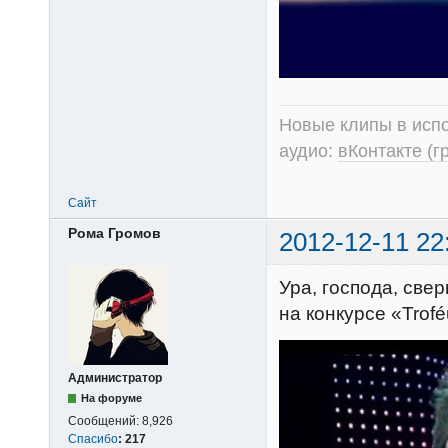
Новые клипы в испо
аудио:
вКонтакте (г
Сайт
Рома Громов
2012-12-11 22
Ура, господа, све
на конкурсе «Trof
Администратор
На форуме
Сообщений:
8,926
Спасибо
:
217