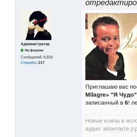
отредактиров
Администратор
На форуме
Сообщений:
8,926
Спасибо
:
217
Приглашаю вас п
Milagre» "Я Чудо"
записанный в
6
! л
Новые клипы в испо
аудио:
вКонтакте (г