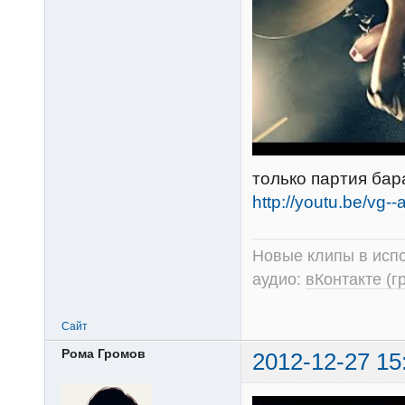
только партия бар
http://youtu.be/vg--
Новые клипы в испо
аудио:
вКонтакте (г
Сайт
Рома Громов
2012-12-27 15