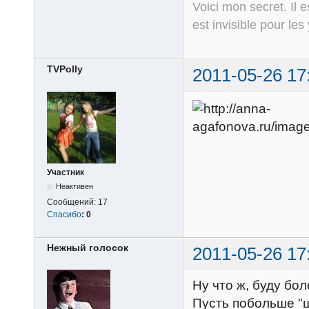
Voici mon secret. Il e
est invisible pour les
TVPolly
2011-05-26 17
Участник
Неактивен
Сообщений:
17
Спасибо
:
0
Нежный голосок
2011-05-26 17
Ну что ж, буду болет
Пусть побольше "ш