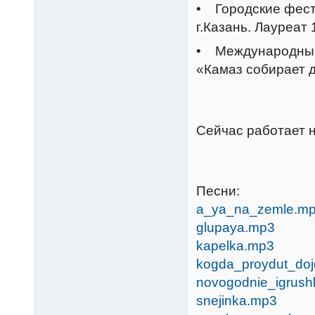
• Городские фест
г.Казань. Лауреат 
• Международный
«Камаз собирает 
Сейчас работает н
Песни:
a_ya_na_zemle.m
glupaya.mp3
kapelka.mp3
kogda_proydut_doj
novogodnie_igrush
snejinka.mp3