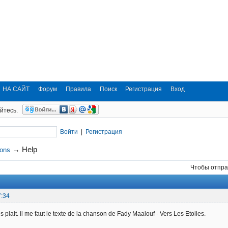
НА САЙТ
Форум
Правила
Поиск
Регистрация
Вход
йтесь.
Войти
|
Регистрация
→
Help
ions
Чтобы отпра
7:34
us plait. il me faut le texte de la chanson de Fady Maalouf - Vers Les Etoiles.