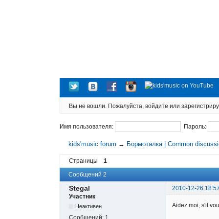
Вы не вошли.
Пожалуйста, войдите или зарегистриру
Имя пользователя:
Пароль:
kids'music forum
→
Бормоталка | Common discuss
Страницы
1
Сообщений 2
Stegal
2010-12-26 18:5
Участник
Aidez moi, s'il vo
Неактивен
Сообщений:
1