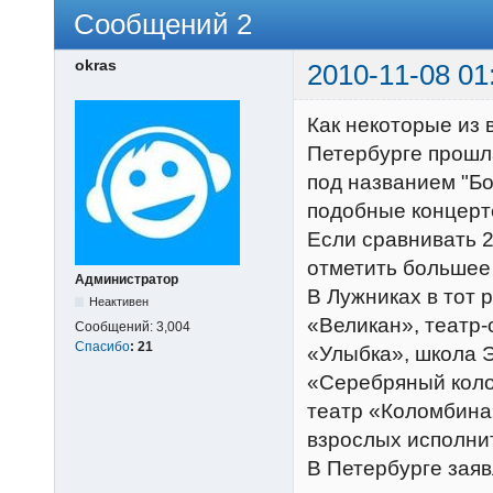
Сообщений 2
okras
2010-11-08 01
Как некоторые из в
Петербурге прошл
под названием "Бо
подобные концерт
Если сравнивать 2
отметить большее 
Администратор
В Лужниках в тот 
Неактивен
«Великан», театр-
Сообщений:
3,004
Спасибо
:
21
«Улыбка», школа Э
«Серебряный колок
театр «Коломбина»
взрослых исполни
В Петербурге заяв