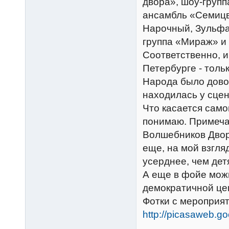
двора», шоу-групп
ансамбль «Семицв
Нарочный, Зульфат
группа «Мираж» и
Соответственно, и
Петербурге - тольк
Народа было довол
находилась у сцен
Что касается само
понимаю. Примечат
Волшебников Двор
еще, на мой взгля
усерднее, чем дет
А еще в фойе мож
демократичной цен
Фотки с мероприят
http://picasaweb.g