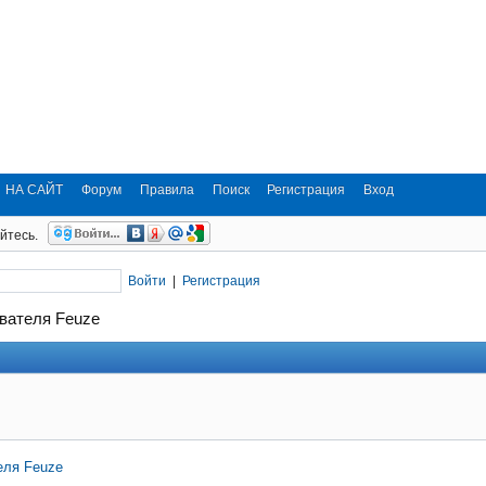
НА САЙТ
Форум
Правила
Поиск
Регистрация
Вход
йтесь.
Войти
|
Регистрация
вателя Feuze
еля Feuze