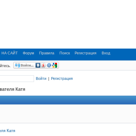
НА САЙТ
Форум
Правила
Поиск
Регистрация
Вход
йтесь.
Войти
|
Регистрация
вателя Катя
еля Катя