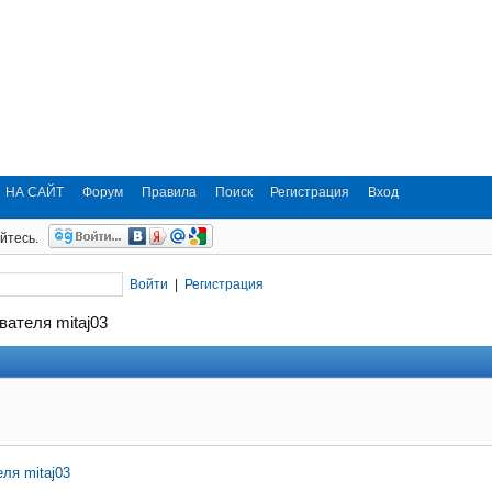
НА САЙТ
Форум
Правила
Поиск
Регистрация
Вход
йтесь.
Войти
|
Регистрация
вателя mitaj03
ля mitaj03