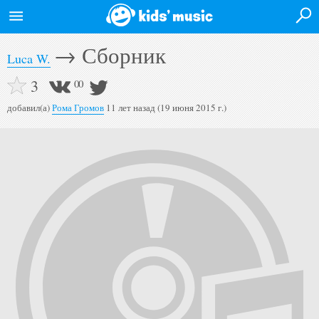
→
Сборник
Войти на сайт
Luca W.
Главная
3
0
0
Новости
добавил(а)
Рома Громов
11 лет назад (19 июня 2015 г.)
Афиша
Исполнители
Альбомы
Видео
Форум
Полная версия