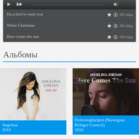
I'm a fool to want you
192 kbps
White Christmas
192 kbps
Here comes the sun
320 kbps
Альбомы
Flyktninghjelpen (Norwegian
Angelina
Refugee Council)
2016
2016