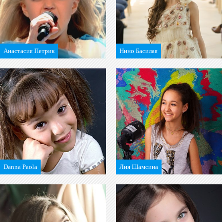
Анастасия Петрик
Нино Басилая
Danna Paola
Лия Шамсина