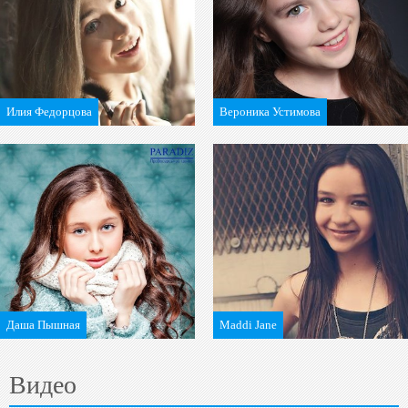
Илия Федорцова
Вероника Устимова
Даша Пышная
Maddi Jane
Видео