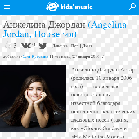
Анжелина Джордан
(Angelina
Войти на сайт
Jordan, Норвегия)
Главная
3
0
0
Новости
Девочка
|
Поп
|
Джаз
добавил(а)
Олег Красавин
11 лет назад (27 января 2016 г.)
Афиша
Анжелина Джордан Астар 
Исполнители
(родилась 10 января 2006 
Альбомы
года) — норвежская 
певица, ставшая 
Видео
известной благодаря 
Форум
исполнению классических 
джазовых песен (таких, 
Полная версия
как «Gloomy Sunday» и 
«Fly Me to the Moon»), 